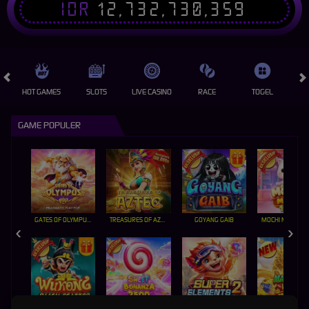
IDR
12,732,730,359
HOT GAMES
SLOTS
LIVE CASINO
RACE
TOGEL
OL
GAME POPULER
GATES OF OLYMPUS POP
TREASURES OF AZTEC
GOYANG GAIB
MOCHI MANIA 1
WUKONG - BLACK SCATTER
SWEET BONANZA 2500
SUPER ELEMENTS 2