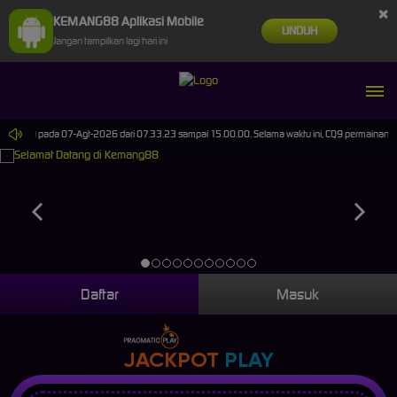
×
KEMANG88 Aplikasi Mobile
UNDUH
Jangan tampilkan lagi hari ini
al: CQ9 pada 07-Agt-2026 dari 07.33.23 sampai 15.00.00. Selama waktu ini, CQ9 permainan ti
Daftar
Masuk
JACKPOT
PLAY