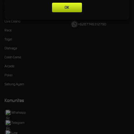
Hot Games
kemangraya88
OK
Slots
kemang88
Live Casino
+6287746312790
Race
Togel
Olahraga
Crash Game
Arcade
Poker
Sabung Ayam
Komunitas
Whatsapp
Telegram
Line