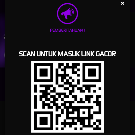
×
UNDUH
KEMANG88 APP
Nikmati berbagai permainan dalam satu
PEMBERITAHUAN !
genggaman
SCAN UNTUK MASUK LINK GACOR
UNDUH
PANDUAN INSTALASI
KEMANG88 - Sarana Bermain Game Online Resmi Paling
Aman