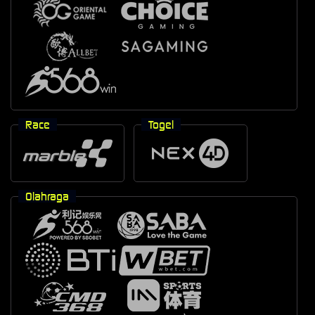
Race
Togel
Olahraga