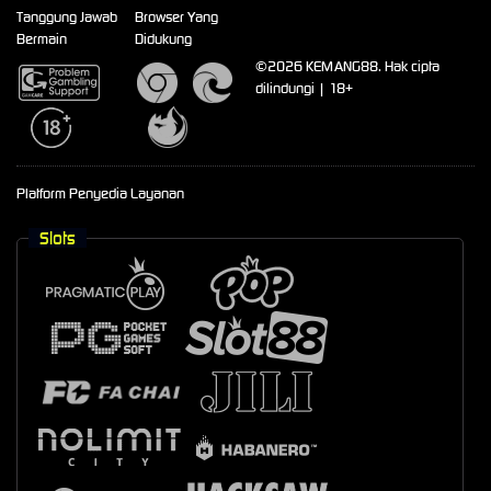
Tanggung Jawab
Browser Yang
Bermain
Didukung
©2026 KEMANG88. Hak cipta
dilindungi | 18+
Platform Penyedia Layanan
Slots