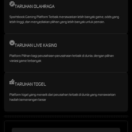
TARUHAN OLAHRAGA
Sportsbook Gaming Platform Terbaik menawarkan lebih banyak game, odds yang
lebih tinggi, dan menyediakan pilihan yang lebih banyak untuk pemain.
TARUHAN LIVE KASINO
Platform Pilihan bagi perusahaan-perusahaan terbaik di dunia, dengan pilihan
variasi game terbanyak
TARUHAN TOGEL
Platform togel yang menarik dari perusahan terbaik di dunia yang menawarkan
hadiah kemenangan besar