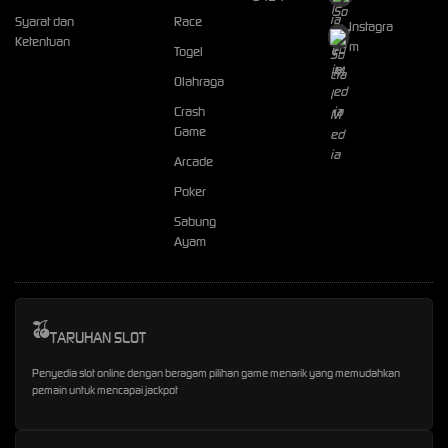
Syarat dan
Race
Instagra
Ketentuan
m
Togel
Olahraga
Crash
Game
Arcade
Poker
Sabung
Ayam
TARUHAN SLOT
Penyedia slot online dengan beragam pilihan game menarik yang memudahkan
pemain untuk mencapai jackpot