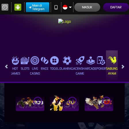
Main di
MASUK
DAFTAR
Telegram
HOT
SLOTS
LIVE
RACE
TOGEL
OLAHRAGA
CRASH
ARCADE
POKER
SABUNG
PROMOS
GAMES
CASINO
GAME
AYAM
i
i
i