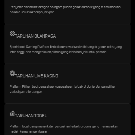
Penyedia slot online dengan beragam pilihan game menarik yang memudahkan
pemain untuk mencapai jackpot
TARUHAN OLAHRAGA
Sportsbook Gaming Platform Terbaik menawarkan lebih banyak game, odds yang
lebih tinggi, dan menyediakan pilihan yang lebih banyak untuk pemain.
TARUHAN LIVE KASINO
Platform Pilihan bagi perusahaan-perusahaan terbaik di dunia, dengan pilihan
variasi game terbanyak
TARUHAN TOGEL
Platform togel yang menarik dari perusahan terbaik di dunia yang menawarkan
hadiah kemenangan besar