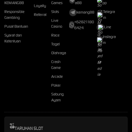
KEMANG88
Games
a88
pp
Loyalty
Responsible
Slots
Telegra
kemang88
Referral
Gambling
m
Live
+62821180
Pusat Bantuan
Casino
Line
6424
Syarat dan
Race
Instagra
Ketentuan
m
Togel
Olahraga
Crash
Game
Arcade
Poker
Sabung
Ayam
TARUHAN SLOT