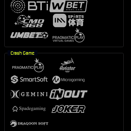
Crash Game