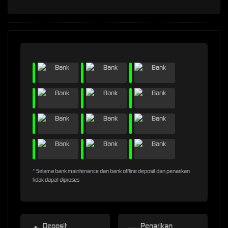
* Selama bank maintenance dan bank offline deposit dan penarikan
tidak dapat diproses
Deposit
Penarikan