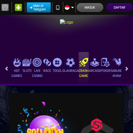
Main di
MASUK
DAFTAR
Telegram
HOT
SLOTS
LIVE
RACE
TOGEL
OLAHRAGA
CRASH
ARCADE
POKER
SABUNG
PROMO
GAMES
CASINO
GAME
AYAM