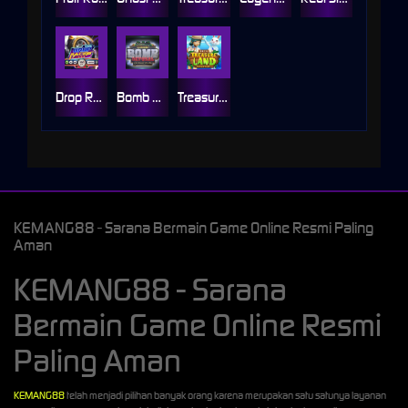
Drop Racing
Bomb Defusal
Treasure Land
KEMANG88 - Sarana Bermain Game Online Resmi Paling
Aman
KEMANG88 - Sarana
Bermain Game Online Resmi
Paling Aman
KEMANG88
telah menjadi pilihan banyak orang karena merupakan satu satunya layanan