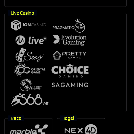
Live Casino
Race
Togel