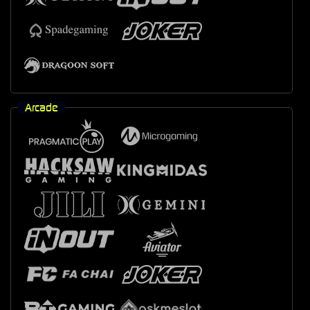
Arcade