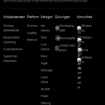
game online yang sangat mudah diakses dan berbasis pada teknologi canggih.
Kebijaksanaan
Platform
Kategori
Dukungan
Komunitas
Tentang
Promosi
Hot
kemangray
Whatsa
KEMANG88
Games
a88
pp
Loyalty
Responsible
Slots
Telegra
kemang88
Referral
Gambling
m
Live
+62821180
Pusat Bantuan
Casino
Line
6424
Syarat dan
Race
Instagra
Ketentuan
m
Togel
Olahraga
Crash
Game
Arcade
Poker
Sabung